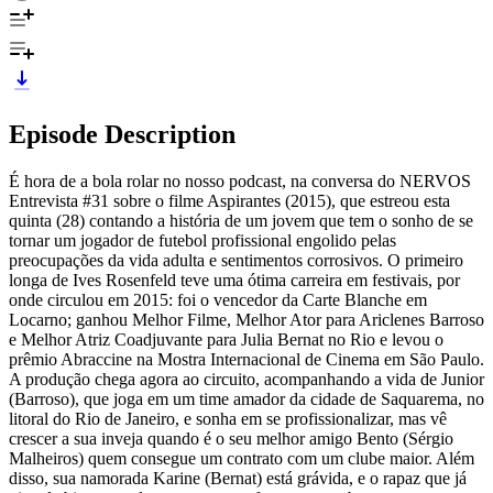
Episode Description
É hora de a bola rolar no nosso podcast, na conversa do NERVOS
Entrevista #31 sobre o filme Aspirantes (2015), que estreou esta
quinta (28) contando a história de um jovem que tem o sonho de se
tornar um jogador de futebol profissional engolido pelas
preocupações da vida adulta e sentimentos corrosivos. O primeiro
longa de Ives Rosenfeld teve uma ótima carreira em festivais, por
onde circulou em 2015: foi o vencedor da Carte Blanche em
Locarno; ganhou Melhor Filme, Melhor Ator para Ariclenes Barroso
e Melhor Atriz Coadjuvante para Julia Bernat no Rio e levou o
prêmio Abraccine na Mostra Internacional de Cinema em São Paulo.
A produção chega agora ao circuito, acompanhando a vida de Junior
(Barroso), que joga em um time amador da cidade de Saquarema, no
litoral do Rio de Janeiro, e sonha em se profissionalizar, mas vê
crescer a sua inveja quando é o seu melhor amigo Bento (Sérgio
Malheiros) quem consegue um contrato com um clube maior. Além
disso, sua namorada Karine (Bernat) está grávida, e o rapaz que já