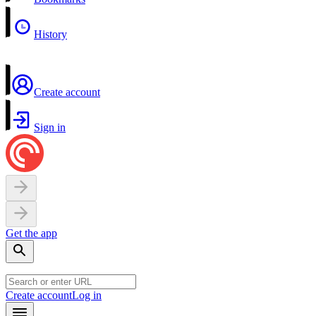
History
Create account
Sign in
Get the app
Create account
Log in