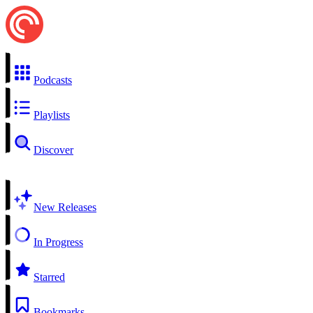
Podcasts
Playlists
Discover
New Releases
In Progress
Starred
Bookmarks