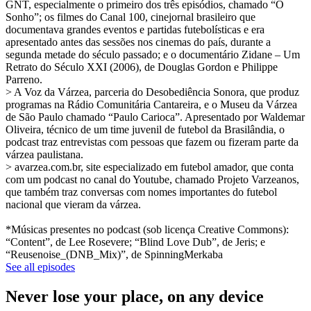
GNT, especialmente o primeiro dos três episódios, chamado “O
Sonho”; os filmes do Canal 100, cinejornal brasileiro que
documentava grandes eventos e partidas futebolísticas e era
apresentado antes das sessões nos cinemas do país, durante a
segunda metade do século passado; e o documentário Zidane – Um
Retrato do Século XXI (2006), de Douglas Gordon e Philippe
Parreno.
> A Voz da Várzea, parceria do Desobediência Sonora, que produz
programas na Rádio Comunitária Cantareira, e o Museu da Várzea
de São Paulo chamado “Paulo Carioca”. Apresentado por Waldemar
Oliveira, técnico de um time juvenil de futebol da Brasilândia, o
podcast traz entrevistas com pessoas que fazem ou fizeram parte da
várzea paulistana.
> avarzea.com.br, site especializado em futebol amador, que conta
com um podcast no canal do Youtube, chamado Projeto Varzeanos,
que também traz conversas com nomes importantes do futebol
nacional que vieram da várzea.
*Músicas presentes no podcast (sob licença Creative Commons):
“Content”, de Lee Rosevere; “Blind Love Dub”, de Jeris; e
“Reusenoise_(DNB_Mix)”, de SpinningMerkaba
See all episodes
Never lose your place, on any device