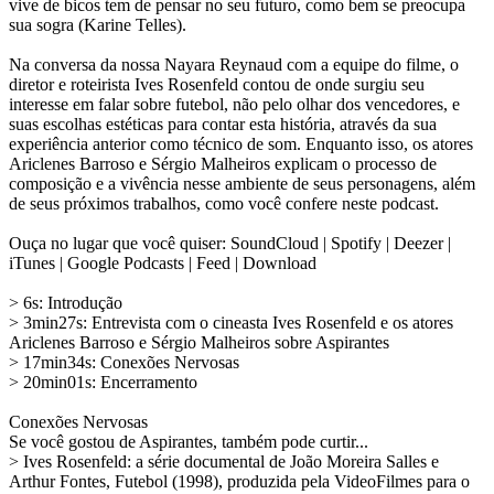
vive de bicos tem de pensar no seu futuro, como bem se preocupa
sua sogra (Karine Telles).
Na conversa da nossa Nayara Reynaud com a equipe do filme, o
diretor e roteirista Ives Rosenfeld contou de onde surgiu seu
interesse em falar sobre futebol, não pelo olhar dos vencedores, e
suas escolhas estéticas para contar esta história, através da sua
experiência anterior como técnico de som. Enquanto isso, os atores
Ariclenes Barroso e Sérgio Malheiros explicam o processo de
composição e a vivência nesse ambiente de seus personagens, além
de seus próximos trabalhos, como você confere neste podcast.
Ouça no lugar que você quiser: SoundCloud | Spotify | Deezer |
iTunes | Google Podcasts | Feed | Download
> 6s: Introdução
> 3min27s: Entrevista com o cineasta Ives Rosenfeld e os atores
Ariclenes Barroso e Sérgio Malheiros sobre Aspirantes
> 17min34s: Conexões Nervosas
> 20min01s: Encerramento
Conexões Nervosas
Se você gostou de Aspirantes, também pode curtir...
> Ives Rosenfeld: a série documental de João Moreira Salles e
Arthur Fontes, Futebol (1998), produzida pela VideoFilmes para o