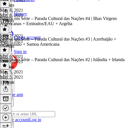
14 mins
May 8, 2021
History
May 8, 2021
Nervos em Série – Parada Cultural das Nações #4 | Ilhas Virgens
11 mins
Americanas + Emirados/EAU + Argélia
May 7, 2021
Create account
Nervos em Série – Parada Cultural das Nações #3 | Azerbaijão +
May 7, 2021
Afeganistão + Samoa Americana
13 mins
Sign in
May 6, 2021
Nervos em Série – Parada Cultural das Nações #2 | Islândia + Irlanda
May 6, 2021
11 mins
May 5, 2021
May 5, 2021
13 mins
Get the app
Create account
Log in