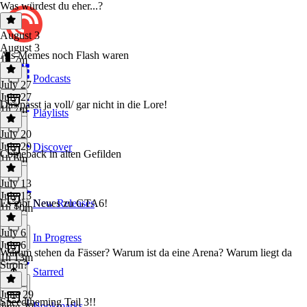
Was würdest du eher...?
August 3
August 3
Als Memes noch Flash waren
1h 7m
Podcasts
July 27
July 27
Das passt ja voll/ gar nicht in die Lore!
1h 7m
Playlists
July 20
July 20
Discover
Comeback in alten Gefilden
1h 6m
July 13
July 13
Es gibt Neues zu GTA6!
New Releases
1h 10m
July 6
In Progress
July 6
Warum stehen da Fässer? Warum ist da eine Arena? Warum liegt da
1h 13m
Stroh?
Starred
June 29
Speedtheming Teil 3!!
Bookmarks
June 29