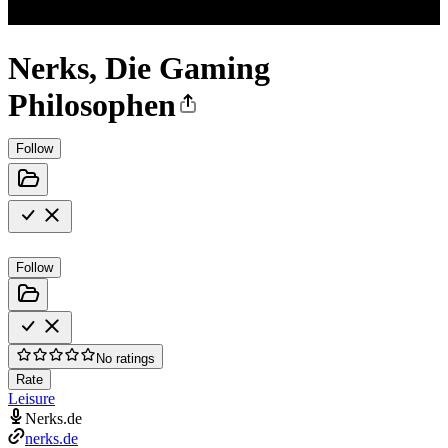
Nerks, Die Gaming
Philosophen
Follow
Follow
No ratings
Rate
Leisure
Nerks.de
nerks.de