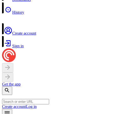
History
Create account
Sign in
Get the app
Create account
Log in