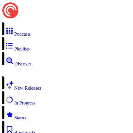
Podcasts
Playlists
Discover
New Releases
In Progress
Starred
Bookmarks