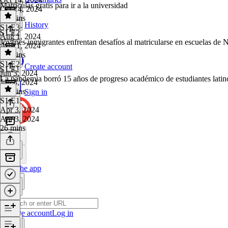
Matriculas gratis para ir a la universidad
Oct 14, 2024
28 mins
History
S1 E3
·
S1 E2
Aug 1, 2024
Jóvenes inmigrantes enfrentan desafíos al matricularse en escuelas de
Aug 1, 2024
28 mins
S1 E2
·
Create account
S1 E1
Jun 3, 2024
La pandemia borró 15 años de progreso académico de estudiantes latin
Jun 3, 2024
23 mins
Sign in
S1 E1
·
Apr 3, 2024
Apr 3, 2024
26 mins
Get the app
Create account
Log in