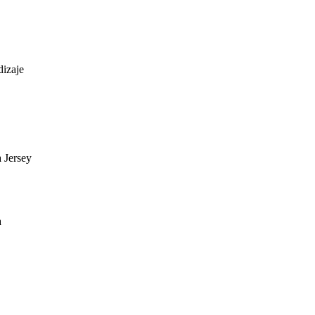
dizaje
a Jersey
a