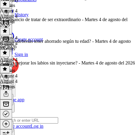
32 mins
August 4
History
August 4
El cansancio de tratar de ser extraordinario - Martes 4 de agosto del
2h 10m
2026
August 4
Create account
¿Cuánto deberías tener ahorrado según tu edad? - Martes 4 de agosto
August 4
del 2026
44 mins
Sign in
August 4
¿Cómo mejorar los labios sin inyectarse? - Martes 4 de agosto del 2026
August 4
27 mins
August 4
August 4
25 mins
Get the app
Create account
Log in