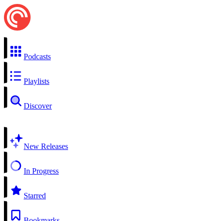
Podcasts
Playlists
Discover
New Releases
In Progress
Starred
Bookmarks