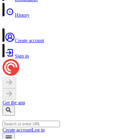
History
Create account
Sign in
Get the app
Create account
Log in