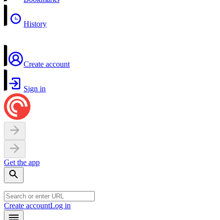
History
Create account
Sign in
Get the app
Create account
Log in