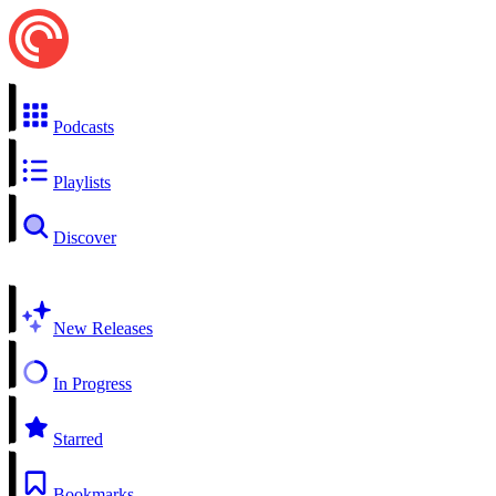
Podcasts
Playlists
Discover
New Releases
In Progress
Starred
Bookmarks