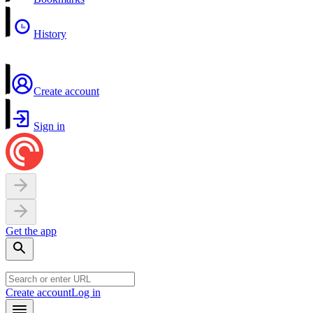
History
Create account
Sign in
Get the app
Create account
Log in