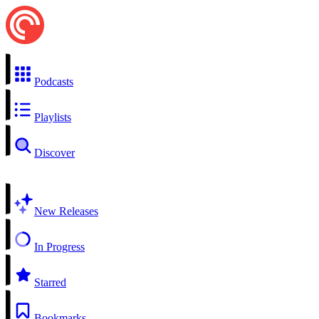
Podcasts
Playlists
Discover
New Releases
In Progress
Starred
Bookmarks