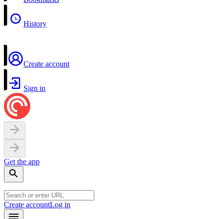
History
Create account
Sign in
Get the app
Create account
Log in