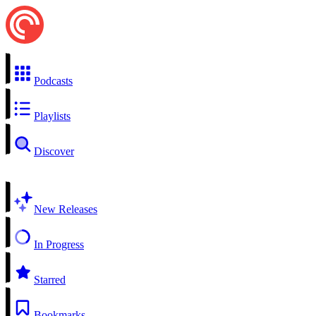
Podcasts
Playlists
Discover
New Releases
In Progress
Starred
Bookmarks