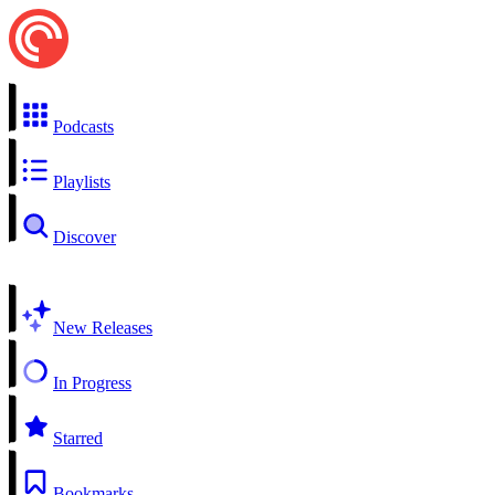
Podcasts
Playlists
Discover
New Releases
In Progress
Starred
Bookmarks