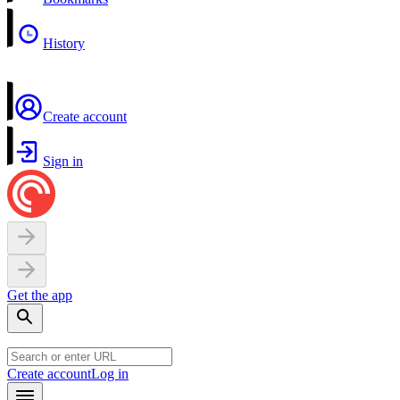
History
Create account
Sign in
Get the app
Create account
Log in