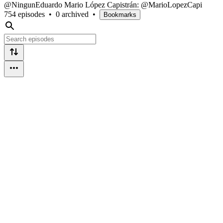
@NingunEduardo Mario López Capistrán: @MarioLopezCapi
754 episodes
•
0 archived
•
Bookmarks