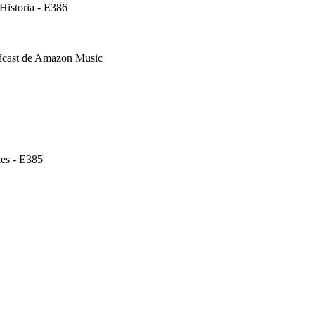
Historia - E386
dcast de Amazon Music
les - E385