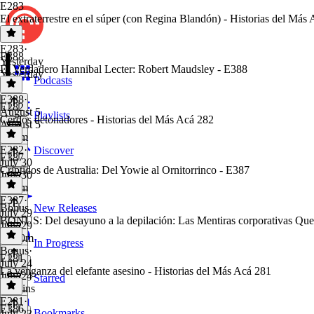
E283
El extraterrestre en el súper (con Regina Blandón) - Historias del Más
E283
·
E388
Yesterday
El Verdadero Hannibal Lecter: Robert Maudsley - E388
Yesterday
Podcasts
1 hr
E388
·
E282
August 5
Playlists
Cerdos detonadores - Historias del Más Acá 282
August 5
1h 8m
E282
·
Discover
E387
July 30
Críptidos de Australia: Del Yowie al Ornitorrinco - E387
July 30
1h 1m
E387
·
Bonus
New Releases
July 29
BONUS: Del desayuno a la depilación: Las Mentiras corporativas Que 
July 29
1h 20m
In Progress
Bonus
·
E281
July 24
La venganza del elefante asesino - Historias del Más Acá 281
July 24
Starred
29 mins
E281
·
E386
Bookmarks
July 23