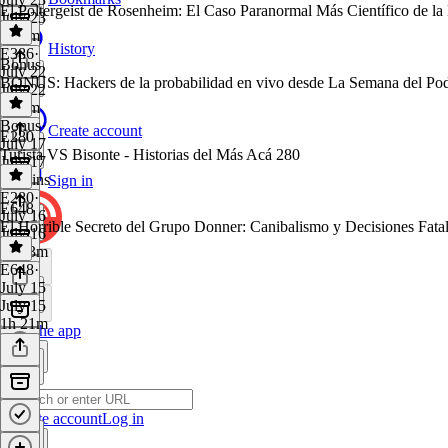
El Poltergeist de Rosenheim: El Caso Paranormal Más Científico de la 
July 23
1h 2m
History
E386
·
Bonus
July 22
BONUS: Hackers de la probabilidad en vivo desde La Semana del Po
July 22
1h 9m
Bonus
·
Create account
E280
July 17
Turista VS Bisonte - Historias del Más Acá 280
July 17
15 mins
Sign in
E280
·
E648
July 16
El Horrible Secreto del Grupo Donner: Canibalismo y Decisiones Fata
July 16
1h 13m
E648
·
July 15
July 15
1h 21m
Get the app
Create account
Log in