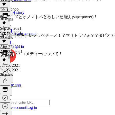
24 mins
Jan 1, 2022
History
Jan 1, 2022
80. アニメとオノマトペと欲しい超能力(superpower)！
30 mins
Sep 26, 2021
Sep 26, 2021
Create account
79．青（あお）いフラペチーノ！？マリトッツォ？？タピオ
34 mins
Sign in
Aug 22, 2021
Aug 22, 2021
78.お笑い・コメディーについて！
35 mins
Jul 25, 2021
Jul 25, 2021
26 mins
Get the app
Create account
Log in