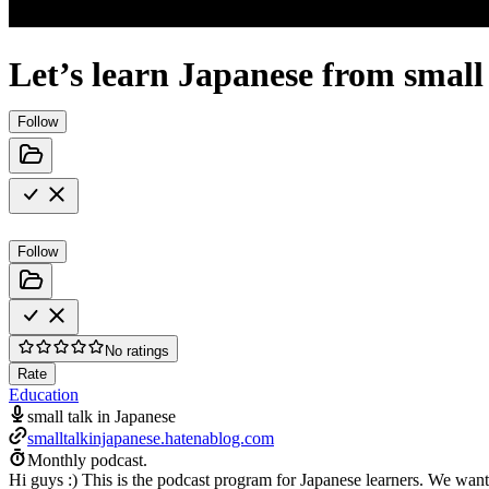
Let’s learn Japanese from small 
Follow
Follow
No ratings
Rate
Education
small talk in Japanese
smalltalkinjapanese.hatenablog.com
Monthly podcast.
Hi guys :) This is the podcast program for Japanese learners. We want