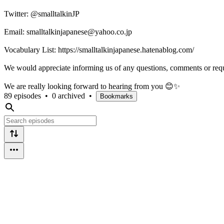
Twitter: @smalltalkinJP
Email: smalltalkinjapanese@yahoo.co.jp
Vocabulary List: https://smalltalkinjapanese.hatenablog.com/
We would appreciate informing us of any questions, comments or req
We are really looking forward to hearing from you 😊✨
89 episodes
•
0 archived
•
Bookmarks