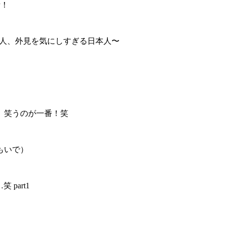
話！
む外国人、外見を気にしすぎる日本人〜
て、笑うのが一番！笑
おもいで）
 part1