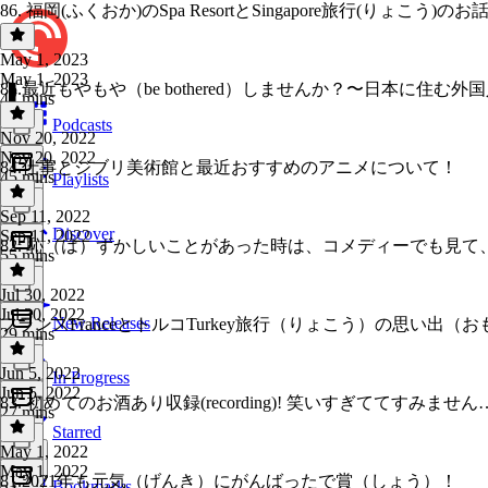
86. 福岡(ふくおか)のSpa ResortとSingapore旅行(りょこう)のお
May 1, 2023
May 1, 2023
85.最近もやもや（be bothered）しませんか？〜日本に住
47 mins
Podcasts
Nov 20, 2022
Nov 20, 2022
84.仕事とジブリ美術館と最近おすすめのアニメについて！
45 mins
Playlists
Sep 11, 2022
Discover
Sep 11, 2022
82. 恥（は）ずかしいことがあった時は、コメディーでも見
55 mins
Jul 30, 2022
Jul 30, 2022
New Releases
フランスFranceとトルコTurkey旅行（りょこう）の思い出（
29 mins
Jun 5, 2022
In Progress
Jun 5, 2022
83. 初めてのお酒あり収録(recording)! 笑いすぎててすみません…笑
27 mins
Starred
May 1, 2022
May 1, 2022
81.2021年も元気（げんき）にがんばったで賞（しょう）！
Bookmarks