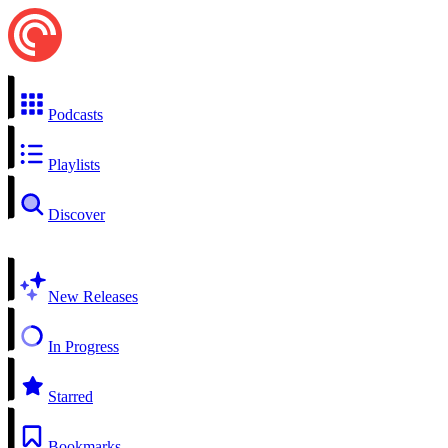
Podcasts
Playlists
Discover
New Releases
In Progress
Starred
Bookmarks