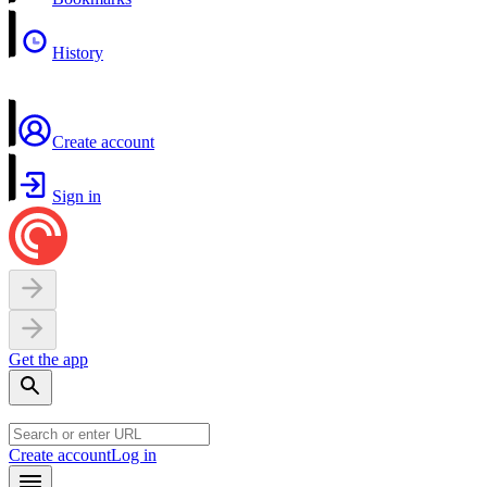
History
Create account
Sign in
Get the app
Create account
Log in