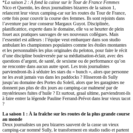
*
La saison 2 : À fond la caisse sur le Tour de France Femmes
Nico et Quentin, les deux journalistes bizarres de la saison 1,
relancent leur vieux camping-car sur les routes du Tour de France,
cette fois pour couvrir la course des femmes. Ils sont rejoints dans
l’aventure par leur consœur Margaux Guyot. Disciplinée,
planificatrice, experte dans le domaine, elle va se heurter de plein
fouet aux pratiques sauvages de ses nouveaux collègues. Mais
l’essentiel est ailleurs : l’équipe veut embarquer dans son studio
ambulant les championnes populaires comme les étoiles montantes
et les personnalités les plus originales du peloton, pour faire le récit
d’une discipline bouleversée par sa médiatisation-éclair, avec des
questions d’argent, de santé, de sexisme ou de performance qu’on
ne rencontre dans aucun autre sport. Les trois journalistes
parviendront-ils à séduire les stars du « bunch », alors que personne
ne les avait jamais vus dans les paddocks ? Hisseront-ils Sully
jusqu’au domaine des Portes du Soleil, alors que les garagistes ne
donnent pas plus de dix jours au camping-car malmené par de
mystérieuses fuites d’huile ? Et surtout, graal ultime, parviendront-ils
à faire entrer la légende Pauline Ferrand-Prévot dans leur vieux tacot
?
La saison 1 : À la fraîche sur les routes de la plus grande course
au monde
Deux journalistes un peu bizarres sauvent de la casse un vieux
camping-car nommé Sully, le transforment en studio radio et partent