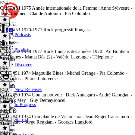
E54
C.d.H.#54 1975 Année internationale de la Femme : Anne Sylvestre -
Jean Sommer - Claude Antonini - Pia Colombo
S53 E53
E54
·
C.d.H.#53 1970-1977 Rock progressif français
July 27
Podcasts
July 27
59 mins
S53 E53
·
E52
July 8
Playlists
C.d.H.#52 1970-1977 Rock français des années 1970 : Au Bonheur
July 8
des Dames - Mama Béa (2) - Valérie Lagrange - Téléphone
59 mins
Discover
E51
E52
·
C.d.C.#51 1974 Magouille Blues : Michel Grange - Pia Colombo -
June 18
Senthaclos - Plume Latraverse
June 18
59 mins
E50
New Releases
E51
·
C.d.C.#50 1974 Ubu au pouvoir : Dick Annegarn - André Georgian -
May 30
Frédérik Mey - Guy Demaysoncel
May 30
In Progress
59 mins
S49 E49
E50
·
C.d.C.#49 1974 Complainte de Victor Jara : Jean-Roger Caussimon -
May 12
Starred
Victor Jara - Serge Reggiani - Georges Langford
May 12
59 mins
E48
Bookmarks
S49 E49
·