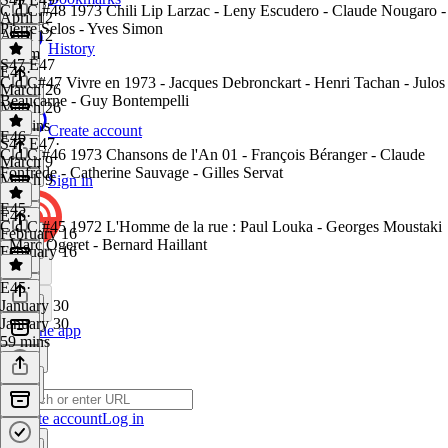
C.d.C.#48 1973 Chili Lip Larzac - Leny Escudero - Claude Nougaro -
April 12
Pierre Selos - Yves Simon
April 12
History
1h 1m
S47 E47
E48
·
C.d.C#47 Vivre en 1973 - Jacques Debronckart - Henri Tachan - Julos
March 26
Beaucarne - Guy Bontempelli
March 26
59 mins
Create account
E46
S47 E47
·
C.d.C.#46 1973 Chansons de l'An 01 - François Béranger - Claude
March 9
Fonfrède - Catherine Sauvage - Gilles Servat
March 9
Sign in
1 hr
E45
E46
·
C.d.C.#45 1972 L'Homme de la rue : Paul Louka - Georges Moustaki
February 16
- Marc Ogeret - Bernard Haillant
February 16
1 hr
E45
·
January 30
January 30
Get the app
59 mins
Create account
Log in