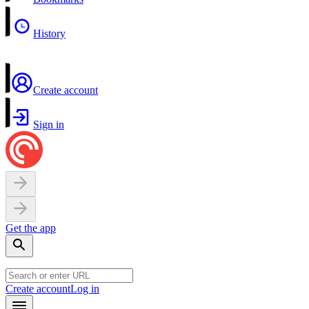
History
Create account
Sign in
Get the app
Create account
Log in