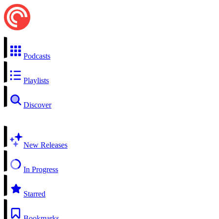
Podcasts
Playlists
Discover
New Releases
In Progress
Starred
Bookmarks