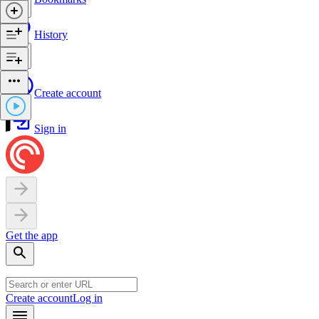
History
Create account
Sign in
Get the app
Create account
Log in