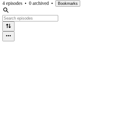
4 episodes
•
0 archived
•
Bookmarks