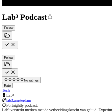
Lab³ Podcast
Follow
Follow
No ratings
Rate
Tech
Lab³
lab3.amsterdam
Fortnightly podcast.
Lab³ versterkt merken met de verbeeldingskracht van geluid. Experi