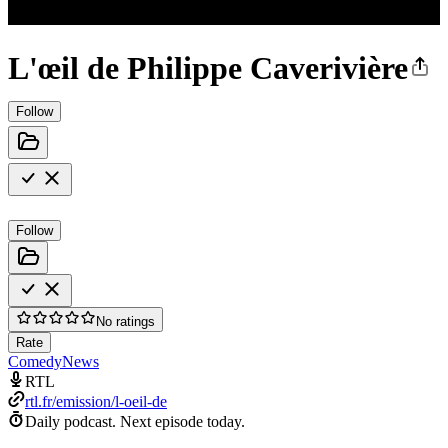
L'œil de Philippe Caverivière
Follow
Follow
No ratings
Rate
Comedy
News
RTL
rtl.fr/emission/l-oeil-de
Daily podcast.
Next episode today.