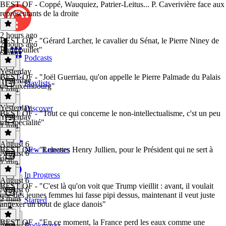
BEST OF - Coppé, Wauquiez, Patrier-Leitus... P. Caverivière face aux
représentants de la droite
2 hours ago
BEST OF - "Gérard Larcher, le cavalier du Sénat, le Pierre Niney de
2 hours ago
Rambouillet"
6 mins
Podcasts
Yesterday
BEST OF - "Joël Guerriau, qu'on appelle le Pierre Palmade du Palais
Yesterday
Playlists
du Luxembourg"
1 min
Yesterday
Discover
BEST OF - "Tout ce qui concerne le non-intellectualisme, c'st un peu
Yesterday
ma spécialité"
1 min
August 6
BEST OF - "Lunettes Henry Jullien, pour le Président qui ne sert à
New Releases
August 6
rien"
1 min
In Progress
August 6
BEST OF - "C'est là qu'on voit que Trump vieillit : avant, il voulait
August 6
que des jeunes femmes lui fasse pipi dessus, maintenant il veut juste
2 mins
Starred
annexer un bout de glace danois"
BEST OF - "En ce moment, la France perd les eaux comme une
Bookmarks
August 5