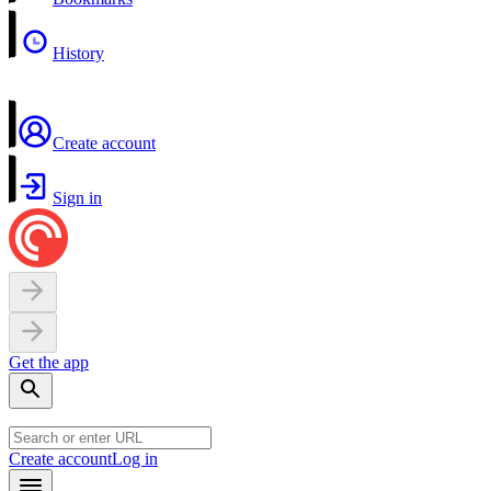
History
Create account
Sign in
Get the app
Create account
Log in