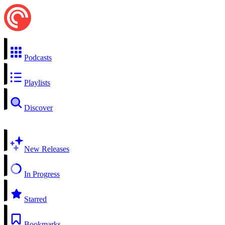
Podcasts
Playlists
Discover
New Releases
In Progress
Starred
Bookmarks