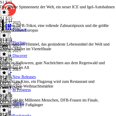
S1 E15
Das größte Spinnennetz der Welt, ein neuer ICE und Igel-Autobahnen
S1 E15
·
S1 E14
Nov 7, 2025
Das neue DFB-Trikot, eine rollende Zahnarztpraxis und die größte
Nov 7, 2025
Podcasts
Altstadtkirmes Europas
3 mins
S1 E13
S1 E14
·
Playlists
Supermond am Himmel, das gesündeste Lebensmittel der Welt und
Nov 5, 2025
Thomas Müller im Viertelfinale
Nov 5, 2025
3 mins
Discover
S1 E12
S1 E13
·
Heute ist Halloween, gute Nachrichten aus dem Regenwald und
Nov 3, 2025
Geburtstag im All
Nov 3, 2025
2 mins
S1 E11
New Releases
S1 E12
·
Pumuckl im Kino, ein Flugzeug wird zum Restaurant und
Oct 31, 2025
Schnäppchen-Weihnachtsmärkte
Oct 31, 2025
In Progress
3 mins
S1 E10
S1 E11
·
Mehr Geld für Millionen Menschen, DFB-Frauen im Finale,
Oct 30, 2025
Starred
Tempolimit für Fußgänger
Oct 30, 2025
2 mins
S1 E9
Bookmarks
S1 E10
·