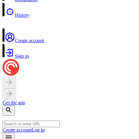
History
Create account
Sign in
Get the app
Create account
Log in