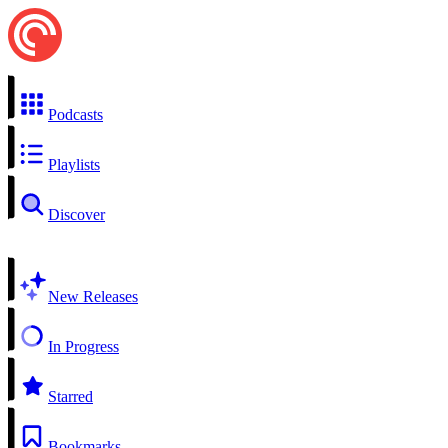
Podcasts
Playlists
Discover
New Releases
In Progress
Starred
Bookmarks