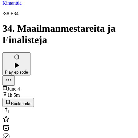
Kimanttia
·
S8 E34
34. Maailmanmestareita ja
Finalisteja
Play episode
June 4
1h 5m
Bookmarks