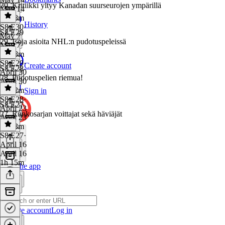
30. Kritiikki yltyy Kanadan suurseurojen ympärillä
May 14
1h 18m
History
S8 E30
·
S8 E29
May 7
29. Isoja asioita NHL:n pudotuspeleissä
May 7
1h 18m
S8 E29
·
Create account
S8 E28
April 30
28. Pudotuspelien riemua!
April 30
1h 22m
Sign in
S8 E28
·
S8 E27
April 23
27. Runkosarjan voittajat sekä häviäjät
April 23
1h 23m
S8 E27
·
April 16
April 16
1h 15m
Get the app
Create account
Log in