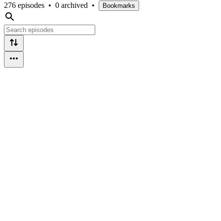
276 episodes
•
0 archived
•
Bookmarks