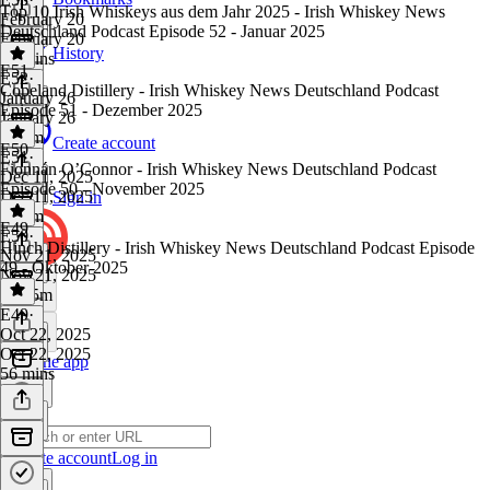
Top 10 Irish Whiskeys aus dem Jahr 2025 - Irish Whiskey News
February 20
Deutschland Podcast Episode 52 - Januar 2025
February 20
History
45 mins
E51
E52
·
Copeland Distillery - Irish Whiskey News Deutschland Podcast
January 26
Episode 51 - Dezember 2025
January 26
1h 8m
Create account
E50
E51
·
Fionnán O’Connor - Irish Whiskey News Deutschland Podcast
Dec 11, 2025
Episode 50 - November 2025
Dec 11, 2025
Sign in
1h 3m
E49
E50
·
Hinch Distillery - Irish Whiskey News Deutschland Podcast Episode
Nov 21, 2025
49 - Oktober 2025
Nov 21, 2025
1h 15m
E49
·
Oct 22, 2025
Oct 22, 2025
Get the app
56 mins
Create account
Log in