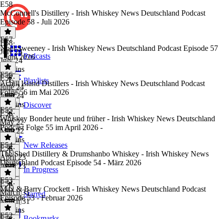
E58
McConnell's Distillery - Irish Whiskey News Deutschland Podcast
Episode 58 - Juli 2026
E57
E58
·
Noel Sweeney - Irish Whiskey News Deutschland Podcast Episode 57
July 24
Podcasts
- Juni 2026
July 24
53 mins
E56
E57
·
Playlists
Achill Island Distillers - Irish Whiskey News Deutschland Podcast
June 24
Folge 56 im Mai 2026
June 24
59 mins
Discover
E55
E56
·
Whiskey Bonder heute und früher - Irish Whiskey News Deutschland
May 22
Podcast Folge 55 im April 2026 -
May 22
52 mins
E54
New Releases
E55
·
The Shed Distillery & Drumshanbo Whiskey - Irish Whiskey News
April 23
Deutschland Podcast Episode 54 - März 2026
April 23
In Progress
1 hr
E53
E54
·
Max & Barry Crockett - Irish Whiskey News Deutschland Podcast
March 31
Starred
Episode 53 - Februar 2026
March 31
58 mins
E52
Bookmarks
E53
·