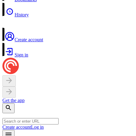
History
Create account
Sign in
Get the app
Create account
Log in