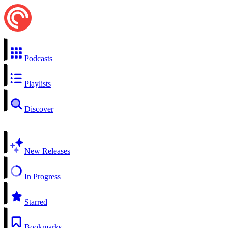
Podcasts
Playlists
Discover
New Releases
In Progress
Starred
Bookmarks