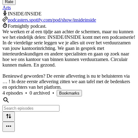
Rate
Arts
INSIDE/INSIDE
podcasters.spotify.com/pod/show/insideinside
Fortnightly podcast.
We werken er al een tijdje aan achter de schermen, maar nu kunnen
we het eindelijk delen: INSIDE/INSIDE komt met een podcastserie!
In de vierdelige serie leggen we je alles uit over het verduurzamen
van jouw kantoorinrichting. We gaan in gesprek met
interieurdeskundigen en andere specialisten en gaan op zoek naar
hoe we ons kantoor van binnen kunnen verduurzamen. Circulair
kunnen maken. En gezond.
Benieuwd geworden? De eerste aflevering is nu te beluisteren via
… ! In deze eerste aflevering zitten we aan tafel met de bedenkers
en oprichters van het platform.
4 episodes
•
0 archived
•
Bookmarks