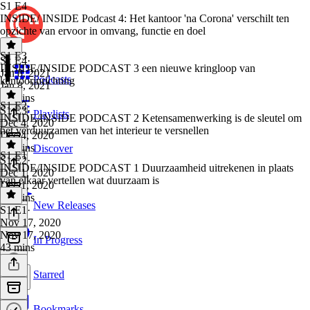
S1 E4
INSIDE/ INSIDE Podcast 4: Het kantoor 'na Corona' verschilt ten
opzichte van ervoor in omvang, functie en doel
S1 E3
S1 E4
·
INSIDE/INSIDE PODCAST 3 een nieuwe kringloop van
Jan 8, 2021
Podcasts
kantoorinrichting
Jan 8, 2021
34 mins
S1 E2
S1 E3
·
Playlists
INSIDE/INSIDE PODCAST 2 Ketensamenwerking is de sleutel om
Dec 4, 2020
het verduurzamen van het interieur te versnellen
Dec 4, 2020
35 mins
Discover
S1 E1
S1 E2
·
INSIDE/INSIDE PODCAST 1 Duurzaamheid uitrekenen in plaats
Dec 1, 2020
van elkaar vertellen wat duurzaam is
Dec 1, 2020
49 mins
New Releases
S1 E1
·
Nov 17, 2020
Nov 17, 2020
In Progress
43 mins
Starred
Bookmarks