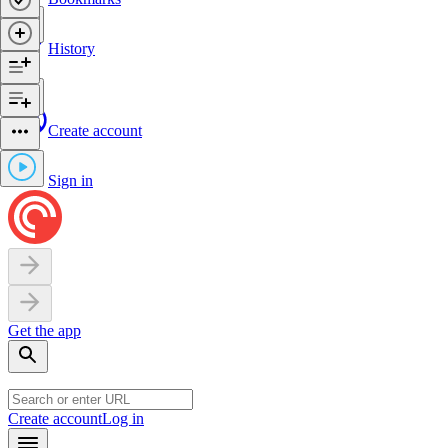
History
Create account
Sign in
Get the app
Create account
Log in