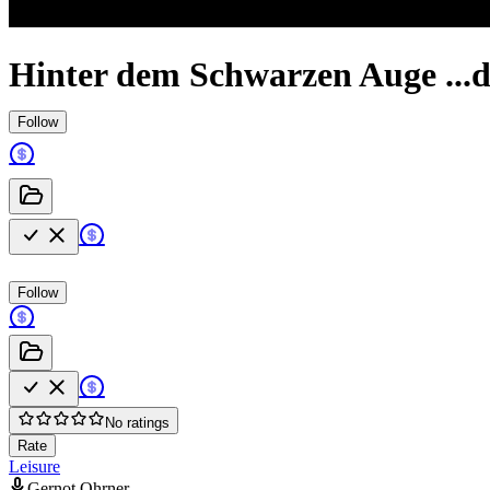
Hinter dem Schwarzen Auge ...
Follow
Follow
No ratings
Rate
Leisure
Gernot Ohrner