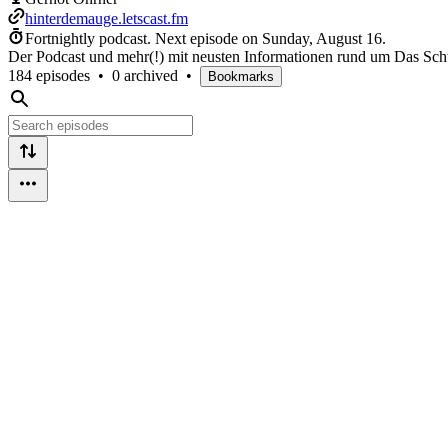
hinterdemauge.letscast.fm
Fortnightly podcast.
Next episode on
Sunday, August 16
.
Der Podcast und mehr(!) mit neusten Informationen rund um Das 
184 episodes
•
0 archived
•
Bookmarks