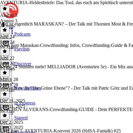
AVENTURIA-Heldenbriefe: Das Tool, das euch am Spieltisch unterstü
August 3
August 3
Was ist eigentlich MARASKAN? – Der Talk mit Thorsten Most & Fre
41 mins
Podcasts
June 24
June 24
Alles zum Maraskan-Crowdfunding: Infos, Crowdfunding-Guide & Fa
1h 31m
Playlists
June 22
June 22
Discover
Keine 24 Stunden mehr! MELLIADOR (Aventurien 5e) - Ein Mix au
23 mins
March 28
March 28
Wie steht es um "Die Grüne Ebene"? - Der Talk mit Patric Götz und 
New Releases
1h 31m
Dec 11, 2025
In Progress
Dec 11, 2025
KIRCHEN ALVERANS-Crowdfunding-GUIDE - Dein PERFEKTES Pak
1h 37m
Starred
Dec 2, 2025
Dec 2, 2025
FAQ zum 1. AVENTURIA-Konvent 2026 (HdSA-Fantalk) #25
Bookmarks
29 mins