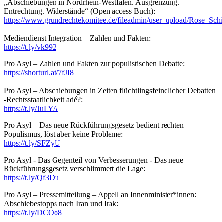
„Abschiebungen in Nordrhein-Westfalen. Ausgrenzung.
Entrechtung. Widerstände“ (Open access Buch):
https://www.grundrechtekomitee.de/fileadmin/user_upload/Rose_
Mediendienst Integration – Zahlen und Fakten:
https://t.ly/vk992
Pro Asyl – Zahlen und Fakten zur populistischen Debatte:
https://shorturl.at/7fJI8
Pro Asyl – Abschiebungen in Zeiten flüchtlingsfeindlicher Debatten
-Rechtsstaatlichkeit adé?:
https://t.ly/JuLYA
Pro Asyl – Das neue Rückführungsgesetz bedient rechten
Populismus, löst aber keine Probleme:
https://t.ly/SFZyU
Pro Asyl - Das Gegenteil von Verbesserungen - Das neue
Rückführungsgesetz verschlimmert die Lage:
https://t.ly/Qf3Du
Pro Asyl – Pressemitteilung – Appell an Innenminister*innen:
Abschiebestopps nach Iran und Irak:
https://t.ly/DCOo8