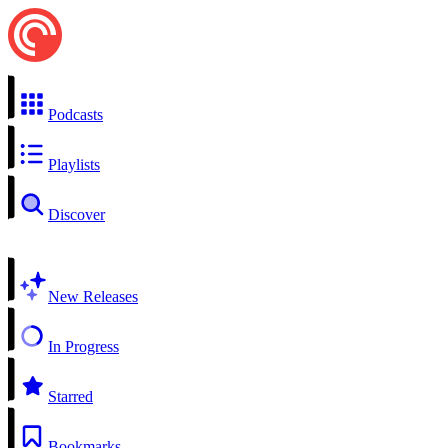
Podcasts
Playlists
Discover
New Releases
In Progress
Starred
Bookmarks