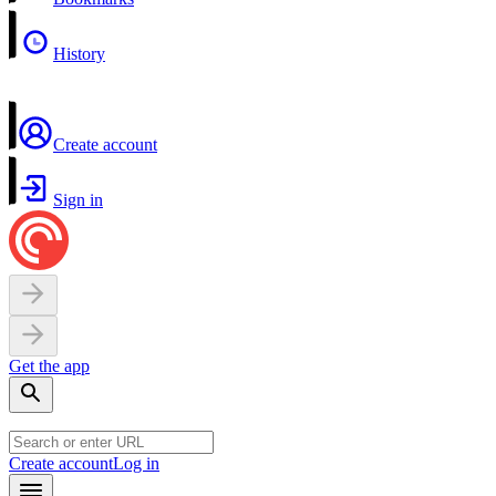
History
Create account
Sign in
Get the app
Create account
Log in