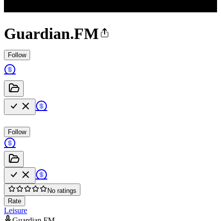
Guardian.FM
Follow
Follow
No ratings
Rate
Leisure
Guardian.FM