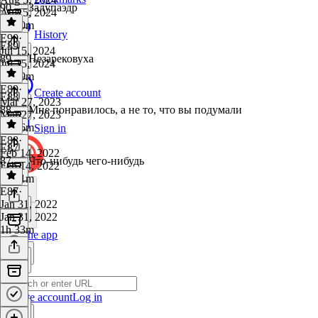
90 — Залупаэдр
Aug 5, 2024
1h 40m
History
E90
·
E89
Jul 15, 2024
89 — Незарековуха
Jul 15, 2024
3h 19m
E89
·
Create account
E88
Mar 27, 2023
88 — Мне понравилось, а не то, что вы подумали
Mar 27, 2023
2h 26m
Sign in
E88
·
E87
Feb 14, 2022
87 — Что-нибудь чего-нибудь
Feb 14, 2022
2h 41m
E87
·
Jan 31, 2022
Jan 31, 2022
1h 33m
Get the app
Create account
Log in