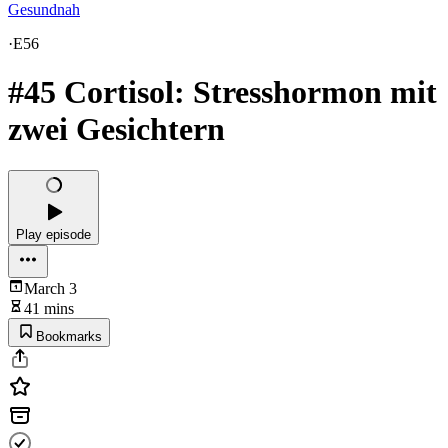
Gesundnah
·
E56
#45 Cortisol: Stresshormon mit
zwei Gesichtern
Play episode
March 3
41 mins
Bookmarks