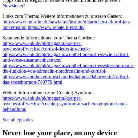
Tipps aus der Region in deinem Postfach: abonniere unseren
Newsletter
!
Links zum Thema: Weitere Informationen zu unseren Gästen:
https://www.uni-ulm.de/nawi/cme/institut/mitarbeiter-old/prof-jan-
tuckermann/
https://www.renate-kreisz.de/
Spannende Informationen zum Thema Cortisol:
https://www.aok.de/pk/magazin/koerper-
psyche/stoffwechsel/cortisol-detox-im-check/
https://www.aok.de/pk/magazin/wohlbefinden/stress/wie-cortisol-
und-stress-zusammenhaengen/
https://www.aok.de/pk/magazin/wohlbefinden/stress/stresshormone-
die-funktion-von-adrenalin-noradrenalin-und-cortisol/
https://www.apotheken-umschau.de/diagnose/laborwerte/cortisol-
das-stresshormon-740779.html
Weitere Informationen zum Cushing-Syndrom:
https://www.aok.de/pk/magazin/koerper-
psyche/stoffwechsel/cushing-syndrom-ursachen-symptome-und-
behandlung/
See all episodes
Never lose your place, on any device