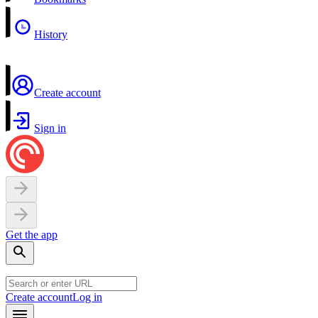
History
Create account
Sign in
Get the app
Create account
Log in