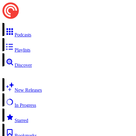
Podcasts
Playlists
Discover
New Releases
In Progress
Starred
Bookmarks