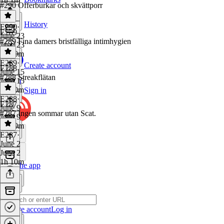
#290 Offerburkar och skvättporr
History
E290
·
E289
June 23
#289 Fina damers bristfälliga intimhygien
June 23
1h 10m
E289
·
Create account
E288
June 15
#288 Streakflätan
June 15
1h 10m
Sign in
E288
·
E287
June 9
#287 Ingen sommar utan Scat.
June 9
1h 19m
E287
·
June 2
June 2
1h 10m
Get the app
Create account
Log in