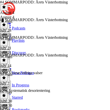
#4 SOMMARPODD: Årets Västerbottning
August 4
August 4
#3 SOMMARPODD: Årets Västerbottning
38 mins
Podcasts
July 28
July 28
#2 SOMMARPODD: Årets Västerbottning
34 mins
Playlists
July 21
July 21
Discover
#1 SOMMARPODD: Årets Västerbottning
36 mins
July 14
July 14
#292 Vuxnas vidriga valser
New Releases
34 mins
July 7
In Progress
July 7
#291 Systematisk desorientering
1h 21m
Starred
June 30
June 30
E290
Bookmarks
1h 1m