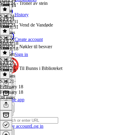
S03E24 - Troner av stein
April 14
1h 2m
History
S3 E24
·
S3 E23
March 31
S03E23 - Vend de Vandøde
March 31
45 mins
S3 E23
·
Create account
S3 E22
March 18
S03E22 - Nøkler til besvær
March 18
1h 15m
Sign in
S3 E22
·
S3 E21
March 4
S03E21 - Til Bunns i Biblioteket
March 4
42 mins
S3 E21
·
February 18
February 18
38 mins
Get the app
Create account
Log in