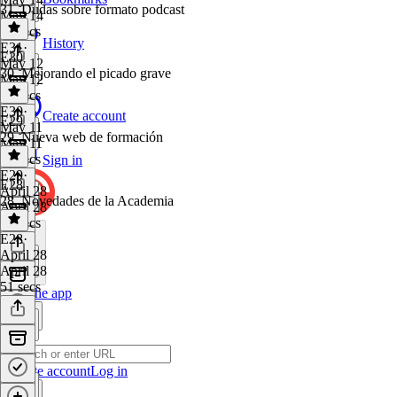
31. Dudas sobre formato podcast
May 14
54 secs
History
E31
·
E30
May 12
30. Mejorando el picado grave
May 12
55 secs
E30
·
Create account
E29
May 11
29. Nueva web de formación
May 11
35 secs
Sign in
E29
·
E28
April 28
28. Novedades de la Academia
April 28
58 secs
E28
·
April 28
April 28
51 secs
Get the app
Create account
Log in