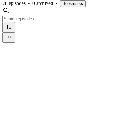
78 episodes
•
0 archived
•
Bookmarks