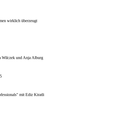
men wirklich überzeugt
ja Wilczek und Anja Alburg
5
essionals" mit Ediz Kiratli