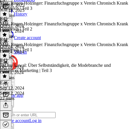
Mag. Jürgen Holzinger: Finanzfuchsgruppe x Verein Chronisch Krank
Apr 18, 2025
Österreich | Teil 3
Apr 18, 2025
History
29 mins
E45
E46
·
Mag. Jürgen Holzinger: Finanzfuchsgruppe x Verein Chronisch Krank
Oct 31, 2024
Österreich | Teil 2
Oct 31, 2024
16 mins
Create account
E44
E45
·
Mag. Jürgen Holzinger: Finanzfuchsgruppe x Verein Chronisch Krank
Oct 24, 2024
Österreich | Teil 1
Oct 24, 2024
Sign in
25 mins
E43
E44
·
Ilja Jay Lawal: Über Selbstständigkeit, die Modebranche und
Oct 11, 2024
Influencer Marketing | Teil 3
Oct 11, 2024
25 mins
E43
·
Sep 12, 2024
Sep 12, 2024
Get the app
22 mins
Create account
Log in