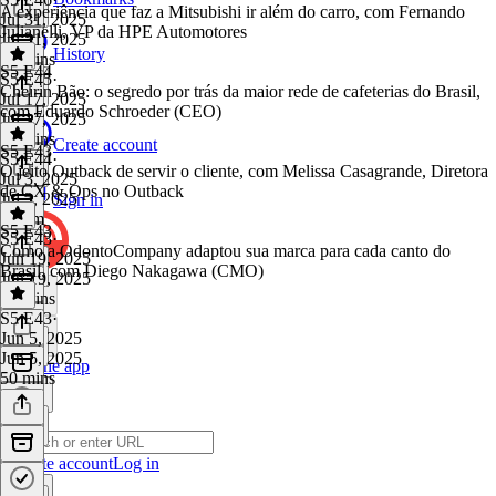
A experiência que faz a Mitsubishi ir além do carro, com Fernando
Jul 31, 2025
Julianelli, VP da HPE Automotores
Jul 31, 2025
History
41 mins
S5 E44
S5 E45
·
Cheirin Bão: o segredo por trás da maior rede de cafeterias do Brasil,
Jul 17, 2025
com Eduardo Schroeder (CEO)
Jul 17, 2025
48 mins
Create account
S5 E43
S5 E44
·
O jeito Outback de servir o cliente, com Melissa Casagrande, Diretora
Jul 3, 2025
de CX & Ops no Outback
Jul 3, 2025
Sign in
1h 2m
S5 E43
S5 E43
·
Como a OdontoCompany adaptou sua marca para cada canto do
Jun 19, 2025
Brasil, com Diego Nakagawa (CMO)
Jun 19, 2025
57 mins
S5 E43
·
Jun 5, 2025
Jun 5, 2025
Get the app
50 mins
Create account
Log in