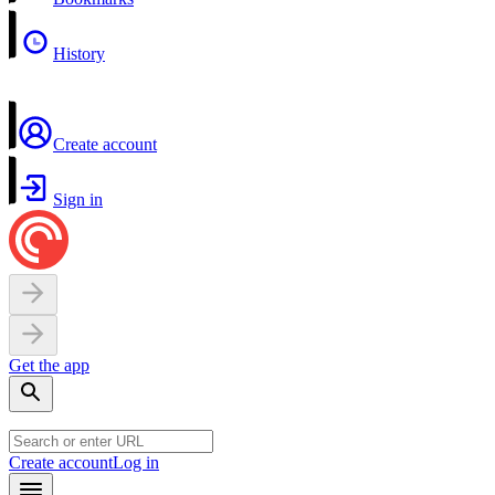
History
Create account
Sign in
Get the app
Create account
Log in