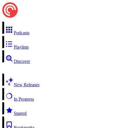
Podcasts
Playlists
Discover
New Releases
In Progress
Starred
Bookmarks