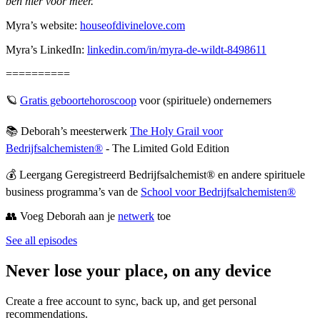
ben hier voor méér.
Myra’s website:
houseofdivinelove.com
Myra’s LinkedIn:
linkedin.com/in/myra-de-wildt-8498611
==========
🪐 ⁠
⁠⁠⁠⁠⁠⁠⁠⁠⁠⁠⁠⁠⁠⁠⁠⁠⁠⁠⁠⁠⁠⁠⁠⁠⁠⁠⁠⁠⁠⁠⁠Gratis geboortehoroscoop⁠⁠⁠⁠⁠⁠⁠⁠⁠⁠⁠⁠⁠⁠⁠⁠⁠⁠⁠⁠⁠⁠⁠⁠⁠⁠⁠⁠⁠⁠⁠
⁠ voor (spirituele) ondernemers
📚 Deborah’s meesterwerk ⁠
⁠⁠⁠⁠⁠⁠⁠⁠⁠⁠⁠⁠⁠⁠⁠⁠⁠⁠⁠⁠⁠⁠⁠⁠⁠⁠⁠⁠⁠⁠⁠The Holy Grail voor
Bedrijfsalchemisten®⁠⁠⁠⁠⁠⁠⁠⁠⁠⁠⁠⁠⁠⁠⁠⁠⁠⁠⁠⁠⁠⁠⁠⁠⁠⁠⁠⁠⁠⁠⁠
⁠ - The Limited Gold Edition⁠
💰 Leergang Geregistreerd Bedrijfsalchemist® en andere spirituele
business programma’s van de
⁠⁠⁠⁠⁠⁠⁠⁠⁠⁠⁠⁠⁠⁠⁠⁠⁠⁠⁠⁠⁠⁠⁠⁠⁠⁠⁠⁠⁠⁠School voor Bedrijfsalchemisten®⁠⁠⁠⁠⁠⁠⁠⁠⁠⁠⁠⁠⁠⁠⁠⁠⁠⁠⁠⁠⁠⁠⁠⁠⁠⁠⁠⁠⁠⁠
👥 Voeg Deborah aan je
⁠⁠⁠⁠⁠⁠⁠⁠⁠⁠⁠⁠⁠⁠⁠⁠⁠⁠⁠⁠⁠⁠⁠⁠⁠⁠⁠⁠⁠⁠⁠⁠netwerk⁠⁠⁠⁠⁠⁠⁠⁠⁠⁠⁠⁠⁠⁠⁠⁠⁠⁠⁠⁠⁠⁠⁠⁠⁠⁠⁠⁠⁠⁠⁠⁠
toe
See all episodes
Never lose your place, on any device
Create a free account to sync, back up, and get personal
recommendations.