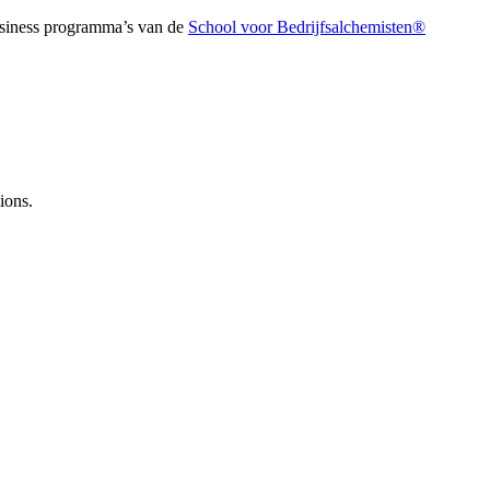
business programma’s van de
⁠⁠⁠⁠⁠⁠⁠⁠⁠⁠⁠⁠⁠⁠⁠⁠⁠⁠⁠⁠⁠⁠⁠⁠School voor Bedrijfsalchemisten®⁠⁠⁠⁠⁠⁠⁠⁠⁠⁠⁠⁠⁠⁠⁠⁠⁠⁠⁠⁠⁠⁠⁠⁠
ions.