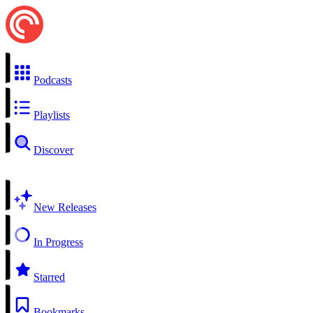
Podcasts
Playlists
Discover
New Releases
In Progress
Starred
Bookmarks