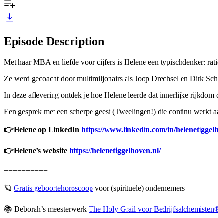
Episode Description
Met haar MBA en liefde voor cijfers is Helene een typischdenker: ratio
Ze werd gecoacht door multimiljonairs als Joop Drechsel en Dirk Sche
In deze aflevering ontdek je hoe Helene leerde dat innerlijke rijkdom de
Een gesprek met een scherpe geest (Tweelingen!) die continu werkt a
👉Helene op LinkedIn
https://www.linkedin.com/in/helenetiggel
👉Helene’s website
https://helenetiggelhoven.nl/
==========
🪐 ⁠
⁠⁠⁠⁠⁠⁠⁠⁠⁠⁠⁠⁠⁠⁠⁠⁠⁠⁠⁠⁠⁠⁠⁠⁠⁠Gratis geboortehoroscoop⁠⁠⁠⁠⁠⁠⁠⁠⁠⁠⁠⁠⁠⁠⁠⁠⁠⁠⁠⁠⁠⁠⁠⁠⁠
⁠ voor (spirituele) ondernemers
📚 Deborah’s meesterwerk ⁠
⁠⁠⁠⁠⁠⁠⁠⁠⁠⁠⁠⁠⁠⁠⁠⁠⁠⁠⁠⁠⁠⁠⁠⁠⁠The Holy Grail voor Bedrijfsalchemisten®⁠⁠⁠⁠⁠⁠⁠⁠⁠⁠⁠⁠⁠⁠⁠⁠⁠⁠⁠⁠⁠⁠⁠