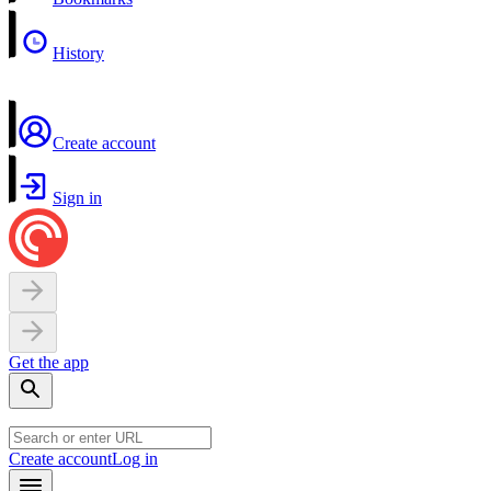
History
Create account
Sign in
Get the app
Create account
Log in