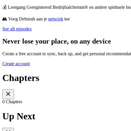
💰 Leergang Geregistreerd Bedrijfsalchemist® en andere spirituele 
👥 Voeg Deborah aan je
⁠⁠⁠⁠⁠⁠⁠⁠⁠⁠⁠⁠⁠⁠⁠⁠⁠⁠⁠⁠⁠⁠⁠⁠⁠⁠netwerk⁠⁠⁠⁠⁠⁠⁠⁠⁠⁠⁠⁠⁠⁠⁠⁠⁠⁠⁠⁠⁠⁠⁠⁠⁠⁠
toe
See all episodes
Never lose your place, on any device
Create a free account to sync, back up, and get personal recommendat
Create account
Chapters
0 Chapters
Up Next