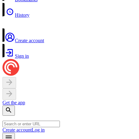
History
Create account
Sign in
Get the app
Create account
Log in