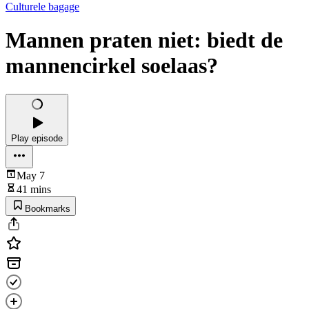
Culturele bagage
Mannen praten niet: biedt de
mannencirkel soelaas?
Play episode
May 7
41 mins
Bookmarks