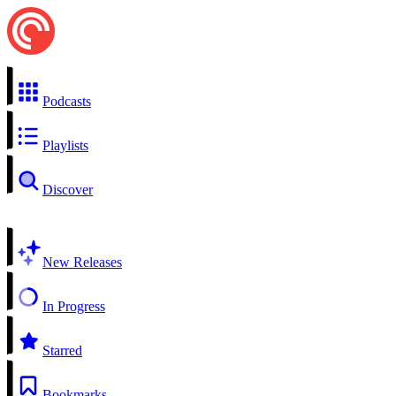
Podcasts
Playlists
Discover
New Releases
In Progress
Starred
Bookmarks