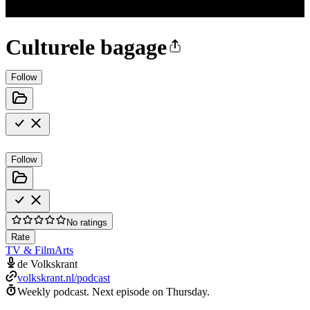
Culturele bagage
Follow
Follow
No ratings
Rate
TV & Film
Arts
de Volkskrant
volkskrant.nl/podcast
Weekly podcast.
Next episode on
Thursday
.