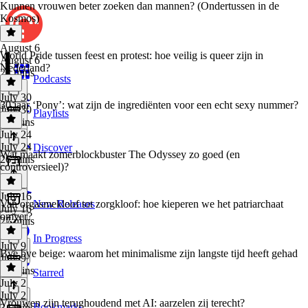
Kunnen vrouwen beter zoeken dan mannen? (Ondertussen in de
Kosmos)
August 6
World Pride tussen feest en protest: hoe veilig is queer zijn in
August 6
Nederland?
24 mins
Podcasts
July 30
30 jaar ‘Pony’: wat zijn de ingrediënten voor een echt sexy nummer?
July 30
Playlists
35 mins
July 24
July 24
Discover
Wat maakt zomerblockbuster The Odyssey zo goed (en
26 mins
controversieel)?
July 16
Van orgasmekloof tot zorgkloof: hoe kieperen we het patriarchaat
New Releases
July 16
omver?
27 mins
In Progress
July 9
Bye bye beige: waarom het minimalisme zijn langste tijd heeft gehad
July 9
52 mins
Starred
July 2
July 2
Vrouwen zijn terughoudend met AI: aarzelen zij terecht?
Bookmarks
34 mins