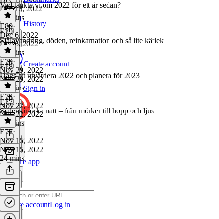
Vad tänkte vi om 2022 för ett år sedan?
Dec 13, 2022
28 mins
History
E80
·
E79
Dec 6, 2022
Själavandring, döden, reinkarnation och så lite kärlek
Dec 6, 2022
33 mins
E79
·
Create account
E78
Nov 29, 2022
Dags att utvärdera 2022 och planera för 2023
Nov 29, 2022
32 mins
Sign in
E78
·
E77
Nov 22, 2022
Själens mörka natt – från mörker till hopp och ljus
Nov 22, 2022
27 mins
E77
·
Nov 15, 2022
Nov 15, 2022
24 mins
Get the app
Create account
Log in