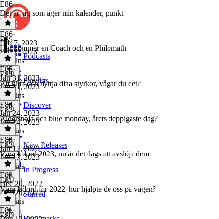
E86
Det är jag som äger min kalender, punkt
E86
·
E85
Feb 7, 2023
Här kommer en Coach och en Philomath
Feb 7, 2023
Podcasts
20 mins
E85
·
E84
Jan 31, 2023
Playlists
Att hitta och nyttja dina styrkor, vågar du det?
Jan 31, 2023
27 mins
E84
·
Discover
E83
Jan 24, 2023
Åldersnoja och blue monday, årets deppigaste dag?
Jan 24, 2023
28 mins
E83
·
E82
New Releases
Jan 17, 2023
Våra ledord 2023, nu är det dags att avslöja dem
Jan 17, 2023
26 mins
In Progress
E82
·
E81
Dec 20, 2022
Våra ledord för 2022, hur hjälpte de oss på vägen?
Dec 20, 2022
Starred
30 mins
E81
·
E80
Bookmarks
Dec 13, 2022