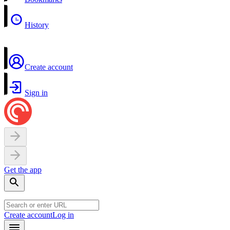
History
Create account
Sign in
Get the app
Create account
Log in