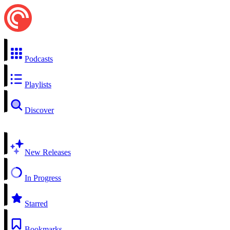
Podcasts
Playlists
Discover
New Releases
In Progress
Starred
Bookmarks