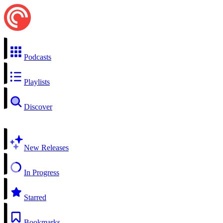
Podcasts
Playlists
Discover
New Releases
In Progress
Starred
Bookmarks