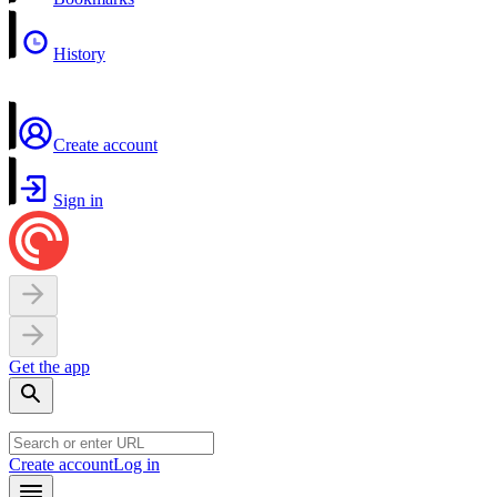
History
Create account
Sign in
Get the app
Create account
Log in