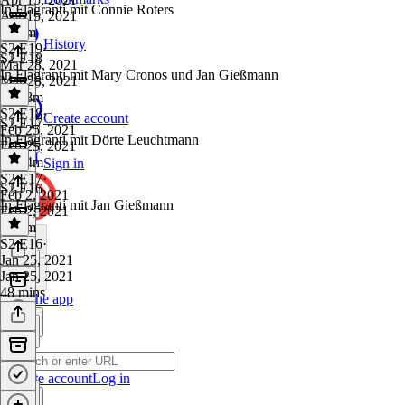
In Flagranti mit Connie Roters
Apr 15, 2021
1h 5m
History
S2 E19
·
S2 E18
Mar 28, 2021
In Flagranti mit Mary Cronos und Jan Gießmann
Mar 28, 2021
1h 18m
S2 E18
·
Create account
S2 E17
Feb 25, 2021
In Flagranti mit Dörte Leuchtmann
Feb 25, 2021
1h 24m
Sign in
S2 E17
·
S2 E16
Feb 2, 2021
In Flagranti mit Jan Gießmann
Feb 2, 2021
1h 6m
S2 E16
·
Jan 25, 2021
Jan 25, 2021
48 mins
Get the app
Create account
Log in