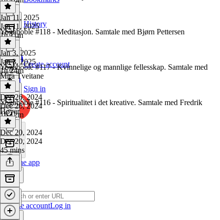
Jan 11, 2025
History
Jan 11, 2025
Yogaboble #118 - Meditasjon. Samtale med Bjørn Pettersen
1h 11m
Jan 3, 2025
Jan 3, 2025
Create account
Yogaboble #117 - Kvinnelige og mannlige fellesskap. Samtale med
1h 24m
Mira Tveitane
Sign in
Dec 26, 2024
Yogaboble #116 - Spiritualitet i det kreative. Samtale med Fredrik
Dec 26, 2024
Høyer
1h 12m
Dec 20, 2024
Dec 20, 2024
45 mins
Get the app
Create account
Log in