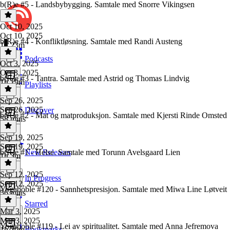
b(R)e #5 - Landsbybygging. Samtale med Snorre Vikingsen
Oct 10, 2025
Oct 10, 2025
b(R)e #4 - Konfliktløsning. Samtale med Randi Austeng
1h 23m
Podcasts
Oct 3, 2025
Oct 3, 2025
b(R)e #3 - Tantra. Samtale med Astrid og Thomas Lindvig
1h 19m
Playlists
Sep 26, 2025
Sep 26, 2025
Discover
b(R)e #2 - Mat og matproduksjon. Samtale med Kjersti Rinde Omsted
58 mins
Sep 19, 2025
Sep 19, 2025
b(R)e #1 - Helse. Samtale med Torunn Avelsgaard Lien
New Releases
1h 3m
Sep 12, 2025
In Progress
Sep 12, 2025
Yogaboble #120 - Sannhetspresisjon. Samtale med Miwa Line Løtveit
56 mins
Starred
Mar 3, 2025
Mar 3, 2025
Yogaboble #119 - Lei av spiritualitet. Samtale med Anna Jefremova
Bookmarks
1h 20m