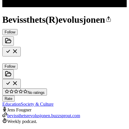
Bevissthets(R)evolusjonen
Follow
Follow
No ratings
Rate
Education
Society & Culture
Jens Fougner
bevissthetsrevolusjonen.buzzsprout.com
Weekly podcast.