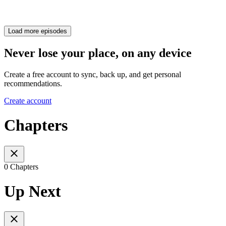
Load more episodes
Never lose your place, on any device
Create a free account to sync, back up, and get personal
recommendations.
Create account
Chapters
0 Chapters
Up Next