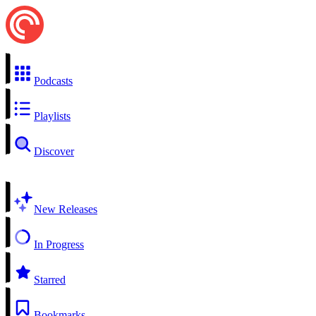
Podcasts
Playlists
Discover
New Releases
In Progress
Starred
Bookmarks