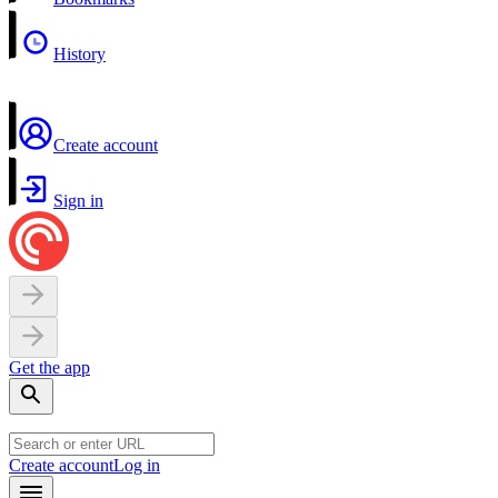
History
Create account
Sign in
Get the app
Create account
Log in