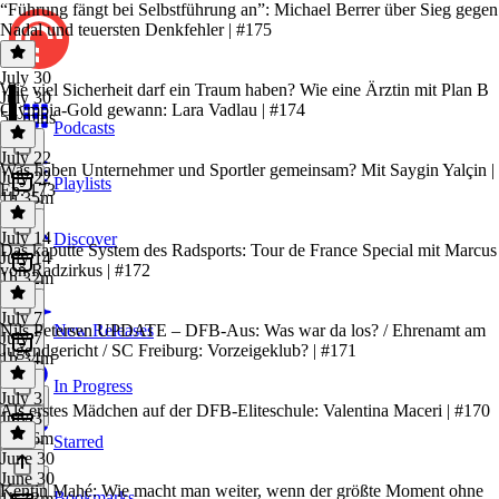
“Führung fängt bei Selbstführung an”: Michael Berrer über Sieg gegen
Nadal und teuersten Denkfehler | #175
July 30
Wie viel Sicherheit darf ein Traum haben? Wie eine Ärztin mit Plan B
July 30
Olympia-Gold gewann: Lara Vadlau | #174
59 mins
Podcasts
July 22
Was haben Unternehmer und Sportler gemeinsam? Mit Saygin Yalçin |
July 22
Playlists
Ep. 173
1h 35m
July 14
Discover
Das kaputte System des Radsports: Tour de France Special mit Marcus
July 14
von Radzirkus | #172
1h 32m
July 7
Nils Petersen UPDATE – DFB-Aus: Was war da los? / Ehrenamt am
New Releases
July 7
Jugendgericht / SC Freiburg: Vorzeigeklub? | #171
1h 34m
In Progress
July 3
Als erstes Mädchen auf der DFB-Eliteschule: Valentina Maceri | #170
July 3
1h 16m
Starred
June 30
June 30
Kentin Mahé: Wie macht man weiter, wenn der größte Moment ohne
Bookmarks
1h 13m