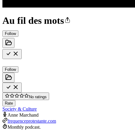
Au fil des mots
Follow
Follow
No ratings
Rate
Society & Culture
Anne Marchand
frequenceprotestante.com
Monthly podcast.