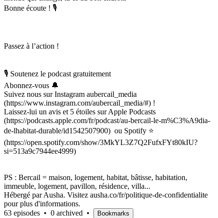
Bonne écoute ! 🎙
Passez à l’action !
🎙 Soutenez le podcast gratuitement
Abonnez-vous 🔔
Suivez nous sur Instagram aubercail_media
(https://www.instagram.com/aubercail_media/#) !
Laissez-lui un avis et 5 étoiles sur Apple Podcasts
(https://podcasts.apple.com/fr/podcast/au-bercail-le-m%C3%A9dia-
de-lhabitat-durable/id1542507900) ou Spotify ⭐️
(https://open.spotify.com/show/3MkYL3Z7Q2FufxFYt80kIU?
si=513a9c7944ee4999)
PS : Bercail = maison, logement, habitat, bâtisse, habitation,
immeuble, logement, pavillon, résidence, villa...
Hébergé par Ausha. Visitez ausha.co/fr/politique-de-confidentialite
pour plus d'informations.
63 episodes
•
0 archived
•
Bookmarks